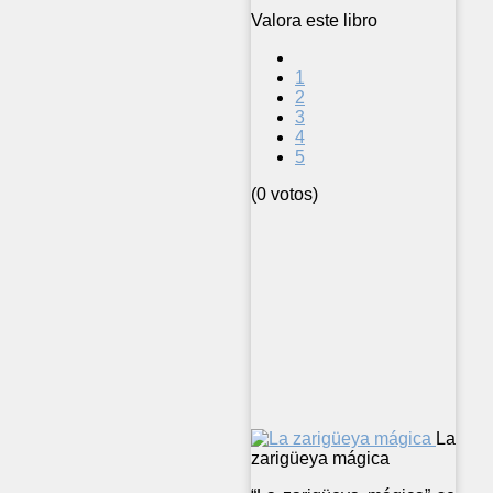
Valora este libro
1
2
3
4
5
(0 votos)
La
zarigüeya mágica