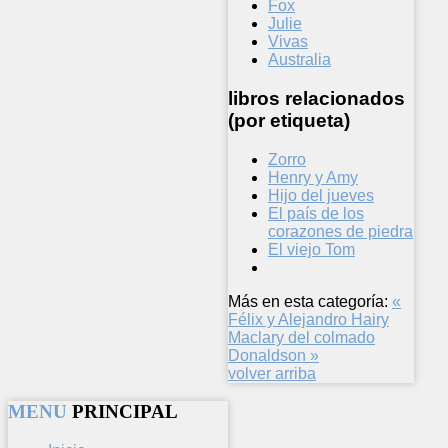
Fox
Julie
Vivas
Australia
libros relacionados
(por etiqueta)
Zorro
Henry y Amy
Hijo del jueves
El país de los
corazones de piedra
El viejo Tom
Más en esta categoría:
«
Félix y Alejandro
Hairy
Maclary del colmado
Donaldson »
volver arriba
MENU
PRINCIPAL