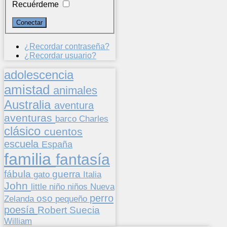
Recuérdeme
¿Recordar contraseña?
¿Recordar usuario?
adolescencia
amistad
animales
Australia
aventura
aventuras
barco
Charles
clásico
cuentos
escuela
España
familia
fantasía
fábula
guerra
gato
Italia
John
niños
little
niño
Nueva
perro
oso
pequeño
Zelanda
poesía
Suecia
Robert
William