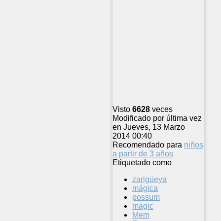
Visto
6628
veces
Modificado por última vez
en Jueves, 13 Marzo
2014 00:40
Recomendado para
niños
a partir de 3 años
Etiquetado como
zarigüeya
mágica
possum
magic
Mem