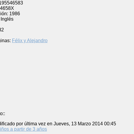
195546583
54658X
ión:
1986
Inglés
32
inas:
Félix y Alejandro
o::
ificado por última vez en Jueves, 13 Marzo 2014 00:45
iños a partir de 3 años