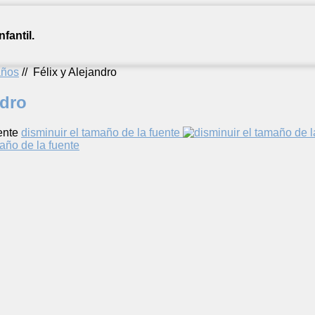
fantil.
años
//
Félix y Alejandro
ndro
ente
disminuir el tamaño de la fuente