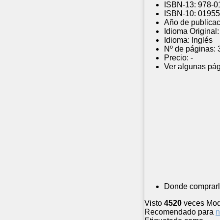
ISBN-13:
978-0
ISBN-10:
0195
Año de publicac
Idioma Original:
Idioma:
Inglés
Nº de páginas:
Precio:
-
Ver algunas pág
Donde comprarl
Visto
4520
veces
Mod
Recomendado para
n