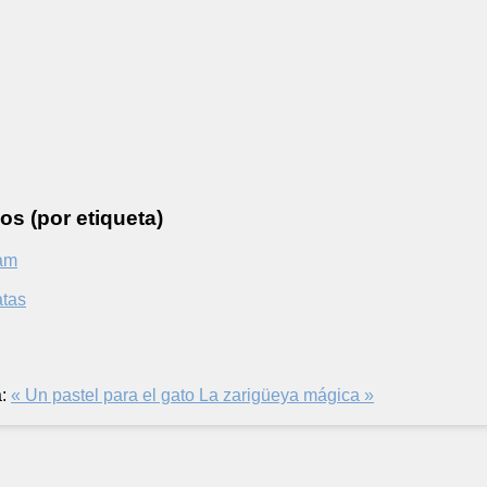
os (por etiqueta)
am
atas
:
« Un pastel para el gato
La zarigüeya mágica »