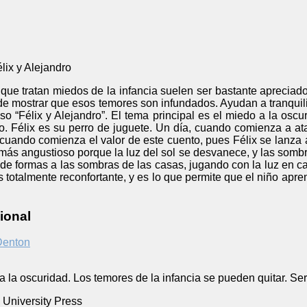
lix y Alejandro
 que tratan miedos de la infancia suelen ser bastante apreciad
ea de mostrar que esos temores son infundados. Ayudan a tranquil
o “Félix y Alejandro”. El tema principal es el miedo a la osc
io. Félix es su perro de juguete. Un día, cuando comienza a a
s cuando comienza el valor de este cuento, pues Félix se lanz
más angustioso porque la luz del sol se desvanece, y las sombr
de formas a las sombras de las casas, jugando con la luz en ca
s totalmente reconfortante, y es lo que permite que el niño apre
ional
Denton
 la oscuridad. Los temores de la infancia se pueden quitar. Ser
 University Press